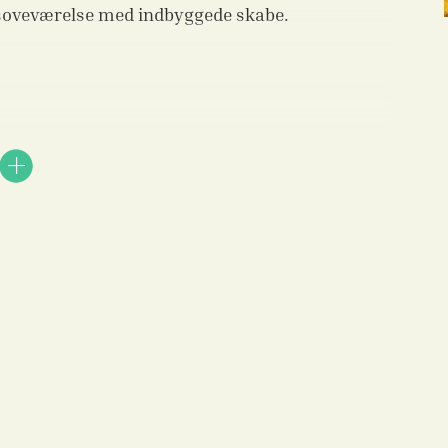
rt soveværelse med indbyggede skabe.
n.