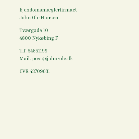
Ejendomsmæglerfirmaet
John Ole Hansen
Tværgade 10
4800 Nykøbing F
Tlf. 54851199
Mail. post@john-ole.dk
CVR 43709631