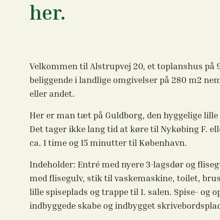
her.
Velkommen til Alstrupvej 20, et toplanshus på 
beliggende i landlige omgivelser på 280 m2 nem g
eller andet.
Her er man tæt på Guldborg, den hyggelige lil
Det tager ikke lang tid at køre til Nykøbing F. e
ca. 1 time og 15 minutter til København.
Indeholder: Entré med nyere 3-lagsdør og fliseg
med flisegulv, stik til vaskemaskine, toilet, b
lille spiseplads og trappe til 1. salen. Spise- o
indbyggede skabe og indbygget skrivebordspla