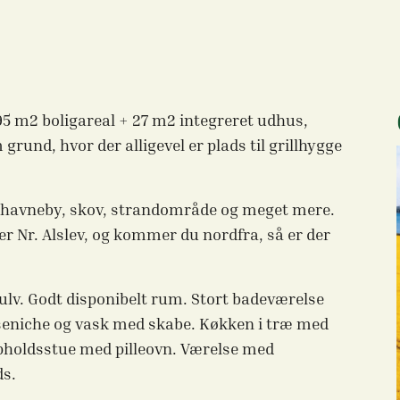
95 m2 boligareal + 27 m2 integreret udhus,
rund, hvor der alligevel er plads til grillhygge
le havneby, skov, strandområde og meget mere.
ller Nr. Alslev, og kommer du nordfra, så er der
ulv. Godt disponibelt rum. Stort badeværelse
ruseniche og vask med skabe. Køkken i træ med
g opholdsstue med pilleovn. Værelse med
ds.