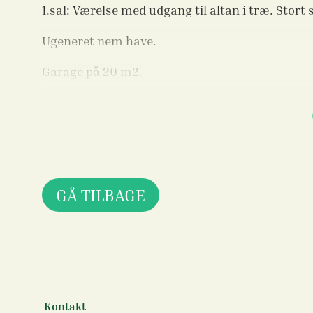
1.sal: Værelse med udgang til altan i træ. Sto
Ugeneret nem have.
Garage på 20 m2.
Ejendommen opvarmes med elvarme og pilleov
GÅ TILBAGE
Kontakt