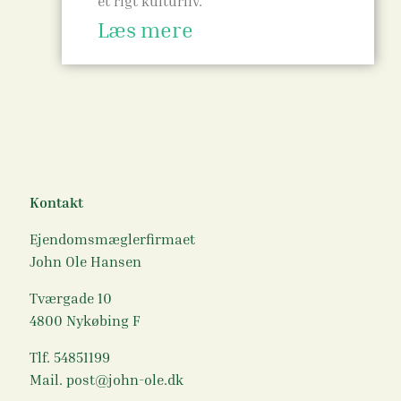
et rigt kulturliv.
Læs mere
Kontakt
Ejendomsmæglerfirmaet
John Ole Hansen
Tværgade 10
4800 Nykøbing F
Tlf. 54851199
Mail. post@john-ole.dk