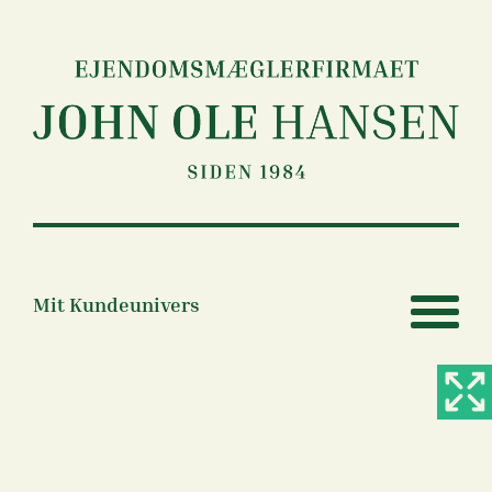
Gå til hovedindhold
Mit Kundeunivers