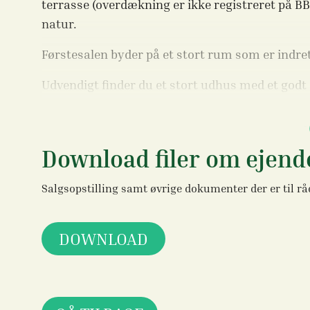
terrasse (overdækning er ikke registreret på BB
natur.
Førstesalen byder på et stort rum som er indre
Udvendigt finder du et stort udhus med et godt 
badeværelse med toilet, brus og vask. Der er ved
på grunden finder du flere dejlige solkroge.
Download filer om eje
Alt i alt en unik og charmerende ejendom, med e
flexbolig.
Salgsopstilling samt øvrige dokumenter der er til rå
Kontakt os for en fremvisning!
DOWNLOAD