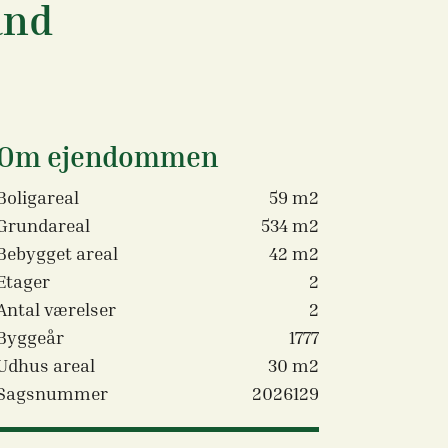
and
Om ejendommen
Boligareal
59 m2
Grundareal
534 m2
Bebygget areal
42 m2
Etager
2
Antal værelser
2
Byggeår
1777
Udhus areal
30 m2
Sagsnummer
2026129