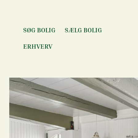
Gå til hovedindhold
SØG BOLIG
SÆLG BOLIG
ERHVERV