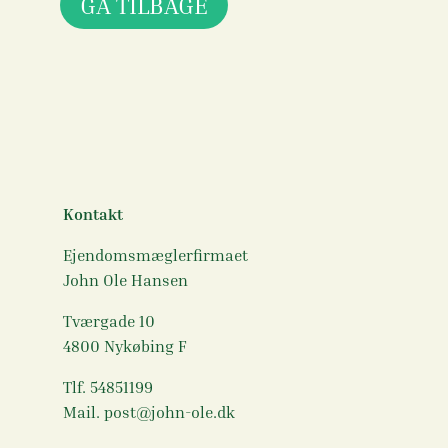
GÅ TILBAGE
Kontakt
Ejendomsmæglerfirmaet
John Ole Hansen
Tværgade 10
4800 Nykøbing F
Tlf. 54851199
Mail. post@john-ole.dk