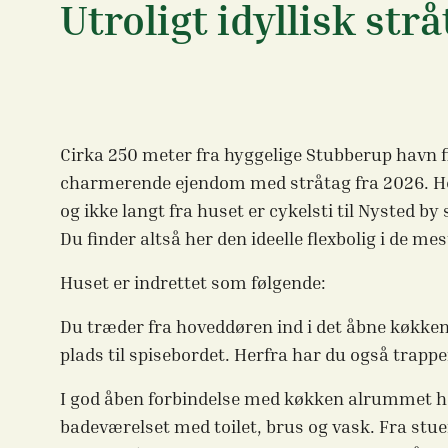
Utroligt idyllisk st
Cirka 250 meter fra hyggelige Stubberup havn f
charmerende ejendom med stråtag fra 2026. Her
og ikke langt fra huset er cykelsti til Nysted b
Du finder altså her den ideelle flexbolig i de m
Huset er indrettet som følgende:
Du træder fra hoveddøren ind i det åbne køkke
plads til spisebordet. Herfra har du også trappe
I god åben forbindelse med køkken alrummet ha
badeværelset med toilet, brus og vask. Fra stu